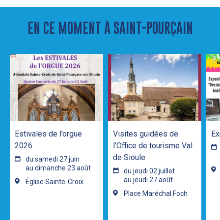
EN CE MOMENT À SAINT-POURÇAIN
Estivales de l’orgue
Visites guidées de
Ex
2026
l’Office de tourisme Val
de Sioule
du samedi 27 juin
au dimanche 23 août
du jeudi 02 juillet
au jeudi 27 août
Église Sainte-Croix
Place Maréchal Foch