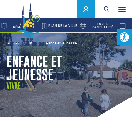
VOS
TOUTE
PLAN DE LA VILLE
DÉMARCHES
L’ACTUALITÉ
Ouvrir la 
Accueil
Vivre
Enfance et jeunesse
ENFANCE ET
JEUNESSE
VIVRE