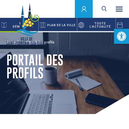
VOS
TOUTE
PLAN DE LA VILLE
DÉMARCHES
L’ACTUALITÉ
Ouvrir la 
Accueil
Portail des profils
PORTAIL DES
PROFILS