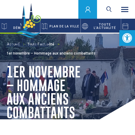
VOS
TOUTE
PLAN DE LA VILLE
DÉMARCHES
L’ACTUALITÉ
Ouvrir la 
Accueil
Toute l’actualité
1er novembre – Hommage aux anciens combattants
1ER NOVEMBRE
– HOMMAGE
AUX ANCIENS
COMBATTANTS