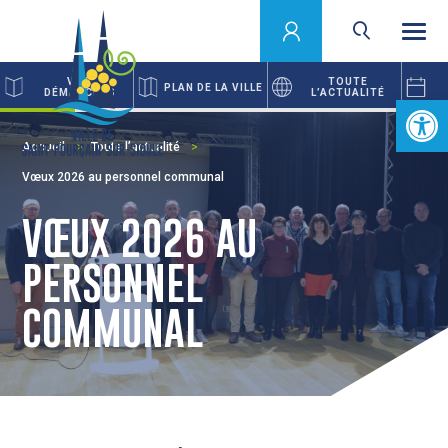
VOS
TOUTE
PLAN DE LA VILLE
DÉMARCHES
L’ACTUALITÉ
Ouvrir la 
Accueil
Toute l’actualité
Vœux 2026 au personnel communal
VŒUX 2026 AU
PERSONNEL
COMMUNAL