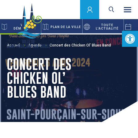
VOS
TOUTE
PLAN DE LA VILLE
DÉMARCHES
L’ACTUALITÉ
Ouvrir la 
Accueil
Agenda
Concert des Chicken Ol’ Blues Band
CONCERT DES
CHICKEN OL’
BLUES BAND