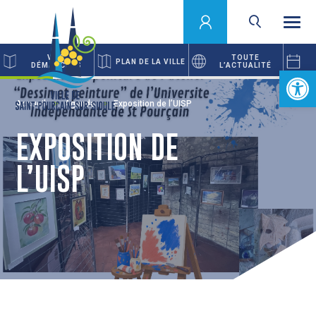
VOS
TOUTE
PLAN DE LA VILLE
DÉMARCHES
L’ACTUALITÉ
Ouvrir la 
Accueil
Agenda
Exposition de l’UISP
EXPOSITION DE
L’UISP