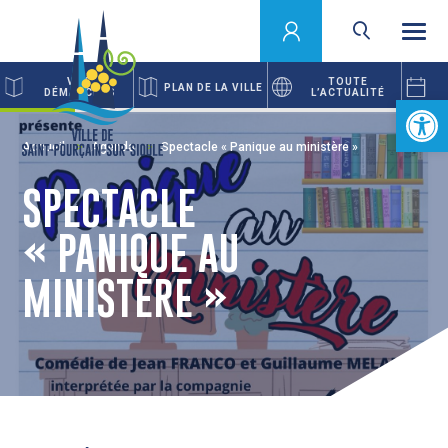
VOS
TOUTE
PLAN DE LA VILLE
DÉMARCHES
L’ACTUALITÉ
Ouvrir la 
Accueil
Agenda
Spectacle « Panique au ministère »
SPECTACLE
« PANIQUE AU
MINISTÈRE »