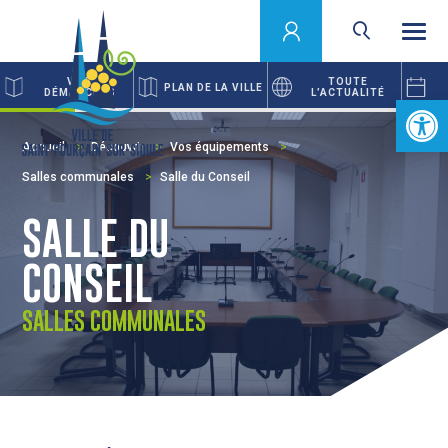
VOS
TOUTE
PLAN DE LA VILLE
DÉMARCHES
L’ACTUALITÉ
Ouvrir la 
Accueil
Découvrir
Vos équipements
Salles communales
Salle du Conseil
SALLE DU
CONSEIL
SALLES COMMUNALES