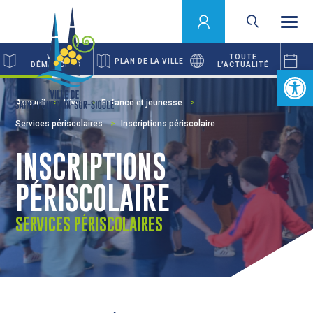
VOS
TOUTE
PLAN DE LA VILLE
DÉMARCHES
L’ACTUALITÉ
Ouvrir la 
Accueil
Vivre
Enfance et jeunesse
Services périscolaires
Inscriptions périscolaire
INSCRIPTIONS
PÉRISCOLAIRE
SERVICES PÉRISCOLAIRES