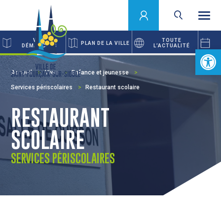
VOS
TOUTE
PLAN DE LA VILLE
DÉMARCHES
L’ACTUALITÉ
Ouvrir la 
Accueil
Vivre
Enfance et jeunesse
Services périscolaires
Restaurant scolaire
RESTAURANT
SCOLAIRE
SERVICES PÉRISCOLAIRES