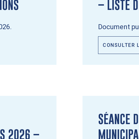
TIONS
– LISTE 
026.
Document pub
CONSULTER 
SÉANCE D
S 2026 –
MUNICIPA