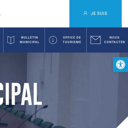
JE SUIS
BULLETIN
OFFICE DE
NOUS
MUNICIPAL
TOURISME
CONTACTER
Ouvrir la 
CIPAL