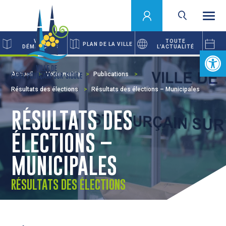
VOS
TOUTE
PLAN DE LA VILLE
DÉMARCHES
L’ACTUALITÉ
Ouvrir la 
Accueil
Votre mairie
Publications
Résultats des élections
Résultats des élections – Municipales
RÉSULTATS DES
ÉLECTIONS –
MUNICIPALES
RÉSULTATS DES ÉLECTIONS