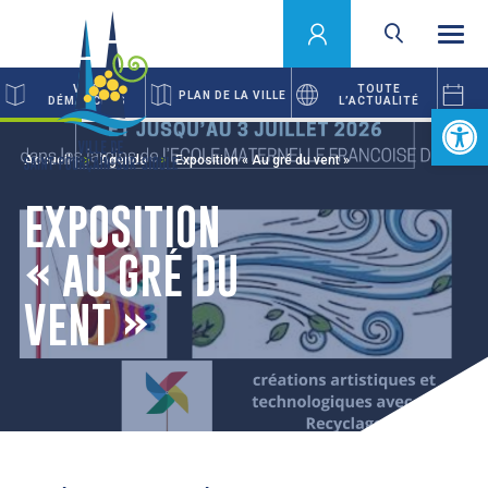
VOS
TOUTE
PLAN DE LA VILLE
DÉMARCHES
L’ACTUALITÉ
Ouvrir la 
Accueil
Agenda
Exposition « Au gré du vent »
EXPOSITION
« AU GRÉ DU
VENT »