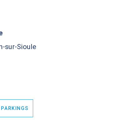
e
n-sur-Sioule
 PARKINGS