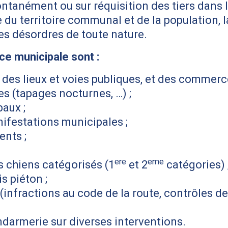
pontanément ou sur réquisition des tiers dan
u territoire communal et de la population, la
les désordres de toute nature.
ice municipale sont :
des lieux et voies publiques, et des commerc
s (tapages nocturnes, …) ;
paux ;
nifestations municipales ;
ents ;
ere
eme
s chiens catégorisés (1
et 2
catégories) 
s piéton ;
(infractions au code de la route, contrôles de
endarmerie sur diverses interventions.